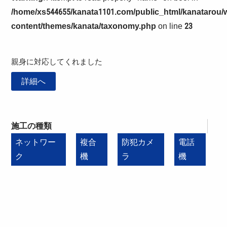
/home/xs544655/kanata1101.com/public_html/kanatarou/
content/themes/kanata/taxonomy.php
on line
23
親身に対応してくれました
詳細へ
施工の種類
ネットワー
複合
防犯カメ
電話
ク
機
ラ
機